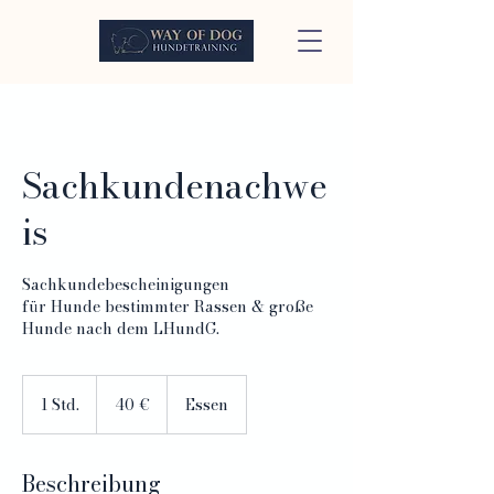
Sachkundenachwe
is
Sachkundebescheinigungen
für Hunde bestimmter Rassen & große
Hunde nach dem LHundG.
40
Euro
1 Std.
1
40 €
Essen
S
t
d
Beschreibung